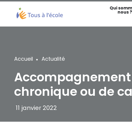
Aller
Qui somm
au
nous ?
contenu
principal
Accueil
Actualité
Fil
Accompagnement de
d'Ariane
chronique ou de c
11 janvier 2022