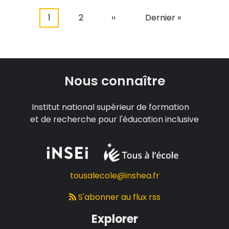
Page
1
Page
2
Page
››
Dernière
Dernier »
Pagination
courante
suivante
page
Nous connaître
Institut national supérieur de formation
et de recherche pour l'éducation inclusive
tousalecole@inshea.fr
S'abonner au flux rss
Explorer