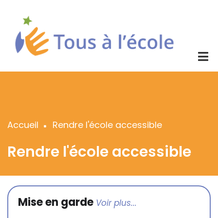
Aller
au
contenu
principal
Accueil
Rendre l'école accessible
Fil
d'Ariane
Rendre l'école accessible
Mise en garde