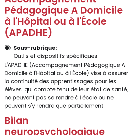
apprécier in abstracto.
grâce à des adaptations pédagogiques
Pédagogique A Domicile
individuelles ou au sein de petits groupes.
à l'Hôpital ou à l'École
(APADHE)
Sous-rubrique
Outils et dispositifs spécifiques
L'APADHE (Accompagnement Pédagogique A
Domicile à l'Hôpital ou à l'École) vise à assurer
la continuité des apprentissages pour les
élèves, qui compte tenu de leur état de santé,
ne peuvent pas se rendre à l'école ou ne
peuvent s'y rendre que partiellement.
Bilan
neuropsychologique