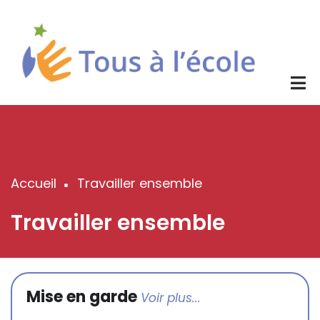
Aller
au
contenu
principal
Accueil
Travailler ensemble
Fil
d'Ariane
Travailler ensemble
Mise en garde