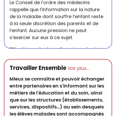
Le Conseil de l’ordre des médecins
rappelle que l’information sur la nature
de la maladie dont souffre l’enfant reste
à la seule discrétion des parents et de
l’enfant. Aucune pression ne peut
s’exercer sur eux à ce sujet.
S’il est important que l’enseignant puisse
connaître et comprendre les
conséquences de la maladie ou du
Travailler Ensemble
handicap sur les apprentissages, cela ne
passe pas forcément pas l’exposé du
Mieux se connaître et pouvoir échanger
diagnostic en tant que tel.
entre partenaires en s'informant sur les
métiers de l'éducation et du soin, ainsi
Cette information doit être adaptée par
que sur les structures (établissements,
chacun, dans le respect de l’individu en
services, dispositifs…) au sein desquels
particulier, enfant et adulte, et prendre en
les élèves malades sont accompagnés