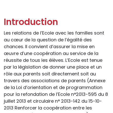
et pénales. Les personnes qui
s'inspireront des éléments publiés sur le
site « Tous à l'école » dans leur action
Introduction
professionnelle le feront sous leur seule
responsabilité, car ils disposent de tous
Les relations de l’Ecole avec les familles sont
les paramètres spécifiques d’une
au cœur de la question de l’égalité des
situation particulière pour prendre leurs
chances. Il convient d’assurer la mise en
décisions, ce qui ne peut être le cas des
œuvre d’une coopération au service de la
rédacteurs des fiches, qui sont
réussite de tous les élèves. L’Ecole est tenue
évidemment dans l’impossibilité de les
par la législation de donner une place et un
apprécier in abstracto.
rôle aux parents soit directement soit au
travers des associations de parents (Annexe
de la Loi d’orientation et de programmation
pour la refondation de l’Ecole n°2013-595 du 8
juillet 2013 et circulaire n° 2013-142 du 15-10-
2013 Renforcer la coopération entre les