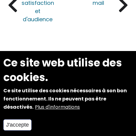
satisfaction
mail
et
d'audience
Ce site web utilise des
Nous connaître
cookies.
Institut national supérieur de formation
et de recherche pour l'éducation inclusive
Ce site utilise des cookies nécessaires à son bon
fonctionnement. Ils ne peuvent pas être
désactivés.
Plus d'informations
tousalecole@inshea.fr
J'accepte
S'abonner au flux rss