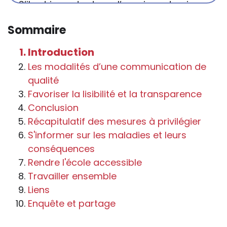
S’il est important que l’enseignant puisse
connaître et comprendre les
Sommaire
conséquences de la maladie ou du
handicap sur les apprentissages, cela ne
Introduction
passe pas forcément pas l’exposé du
Les modalités d’une communication de
diagnostic en tant que tel.
qualité
Favoriser la lisibilité et la transparence
Cette information doit être adaptée par
Conclusion
chacun, dans le respect de l’individu en
Récapitulatif des mesures à privilégier
particulier, enfant et adulte, et prendre en
S'informer sur les maladies et leurs
compte la variabilité d’une même
conséquences
maladie ou handicap selon chaque
Rendre l'école accessible
enfant.
Travailler ensemble
La consultation d’informations sur un site
Liens
web n’exonère personne de ses
Enquête et partage
responsabilités professionnelles, civiles