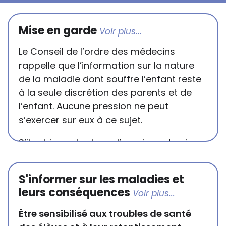
Mise en garde
Le Conseil de l’ordre des médecins
rappelle que l’information sur la nature
de la maladie dont souffre l’enfant reste
à la seule discrétion des parents et de
l’enfant. Aucune pression ne peut
s’exercer sur eux à ce sujet.
S’il est important que l’enseignant puisse
connaître et comprendre les
conséquences de la maladie ou du
S'informer sur les maladies et
handicap sur les apprentissages, cela ne
leurs conséquences
passe pas forcément pas l’exposé du
diagnostic en tant que tel.
Être sensibilisé aux troubles de santé