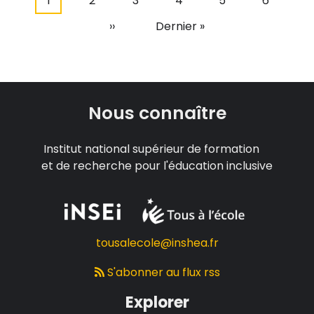
Page
1
Page
2
Page
3
Page
4
Page
5
Page
6
Pagination
courante
Page
››
Dernière
Dernier »
suivante
page
Nous connaître
Institut national supérieur de formation
et de recherche pour l'éducation inclusive
tousalecole@inshea.fr
S'abonner au flux rss
Explorer