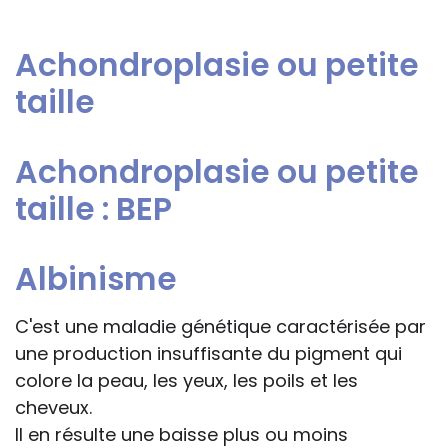
bénéfiques à tous. Pour certains jeunes
décisions, ce qui ne peut être le cas des
malades, des aménagements
rédacteurs des fiches, qui sont
Achondroplasie ou petite
spécifiques doivent être en outre réalisés,
évidemment dans l’impossibilité de les
concernant la vie scolaire et/ou les
taille
apprécier in abstracto.
temps de classe. Il s’agit de leur
permettre d'apprendre au mieux de leurs
Achondroplasie ou petite
capacités, dans un contexte favorable et
grâce à des adaptations pédagogiques
taille : BEP
individuelles ou au sein de petits groupes.
BEP* : Besoins éducatifs particuliers
Albinisme
C'est une maladie génétique caractérisée par
une production insuffisante du pigment qui
colore la peau, les yeux, les poils et les
cheveux.
Il en résulte une baisse plus ou moins