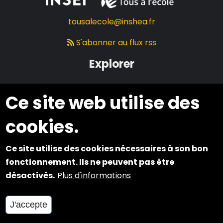
tousalecole@inshea.fr
S'abonner au flux rss
Explorer
Qui sommes-nous ?
Ce site web utilise des
Rendre l'école accessible
cookies.
S'informer sur les maladies et leurs conséquences
Associations
Ce site utilise des cookies nécessaires à son bon
Témoignages
fonctionnement. Ils ne peuvent pas être
désactivés.
Plus d'informations
Travailler ensemble
Nos partenaires
J'accepte