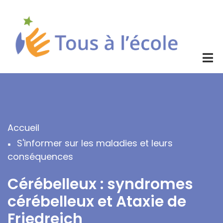
Aller
au
contenu
principal
Accueil
Fil
S'informer sur les maladies et leurs
d'Ariane
conséquences
Cérébelleux : syndromes
cérébelleux et Ataxie de
Friedreich