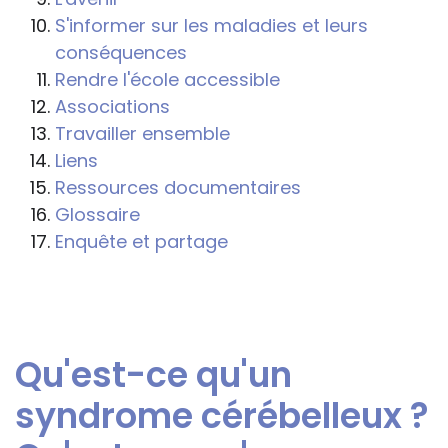
et pénales. Les personnes qui
S'informer sur les maladies et leurs
s'inspireront des éléments publiés sur le
conséquences
site « Tous à l'école » dans leur action
Rendre l'école accessible
professionnelle le feront sous leur seule
Associations
responsabilité, car ils disposent de tous
Travailler ensemble
les paramètres spécifiques d’une
Liens
situation particulière pour prendre leurs
Ressources documentaires
décisions, ce qui ne peut être le cas des
Glossaire
rédacteurs des fiches, qui sont
Enquête et partage
évidemment dans l’impossibilité de les
apprécier in abstracto.
Qu'est-ce qu'un
syndrome cérébelleux ?