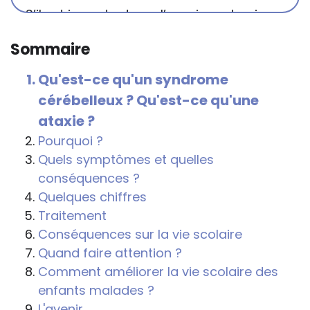
S’il est important que l’enseignant puisse
connaître et comprendre les
Sommaire
conséquences de la maladie ou du
handicap sur les apprentissages, cela ne
Qu'est-ce qu'un syndrome
passe pas forcément pas l’exposé du
cérébelleux ? Qu'est-ce qu'une
diagnostic en tant que tel.
ataxie ?
Cette information doit être adaptée par
Pourquoi ?
chacun, dans le respect de l’individu en
Quels symptômes et quelles
particulier, enfant et adulte, et prendre en
conséquences ?
compte la variabilité d’une même
Quelques chiffres
maladie ou handicap selon chaque
Traitement
enfant.
Conséquences sur la vie scolaire
Quand faire attention ?
La consultation d’informations sur un site
Comment améliorer la vie scolaire des
web n’exonère personne de ses
enfants malades ?
responsabilités professionnelles, civiles
L'avenir