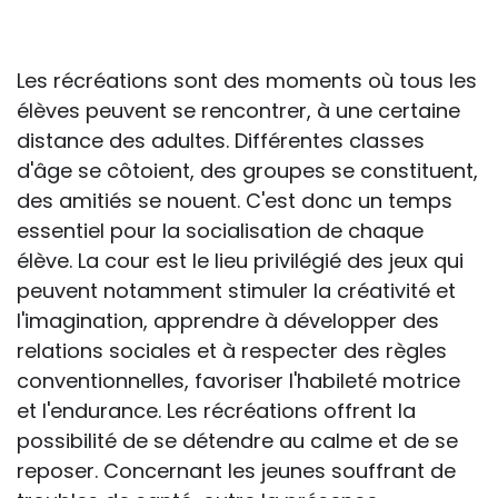
professionnelle le feront sous leur seule
responsabilité, car ils disposent de tous
les paramètres spécifiques d’une
Les récréations sont des moments où tous les
situation particulière pour prendre leurs
élèves peuvent se rencontrer, à une certaine
décisions, ce qui ne peut être le cas des
distance des adultes. Différentes classes
rédacteurs des fiches, qui sont
d'âge se côtoient, des groupes se constituent,
évidemment dans l’impossibilité de les
des amitiés se nouent. C'est donc un temps
apprécier in abstracto.
essentiel pour la socialisation de chaque
élève. La cour est le lieu privilégié des jeux qui
peuvent notamment stimuler la créativité et
l'imagination, apprendre à développer des
relations sociales et à respecter des règles
conventionnelles, favoriser l'habileté motrice
et l'endurance. Les récréations offrent la
possibilité de se détendre au calme et de se
reposer. Concernant les jeunes souffrant de