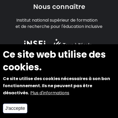
Nous connaître
Institut national supérieur de formation
et de recherche pour l'éducation inclusive
Ce site web utilise des
tousalecole@inshea.fr
cookies.
S'abonner au flux rss
Explorer
Ce site utilise des cookies nécessaires à son bon
fonctionnement. Ils ne peuvent pas être
Qui sommes-nous ?
désactivés.
Plus d'informations
Rendre l'école accessible
J'accepte
S'informer sur les maladies et leurs conséquences