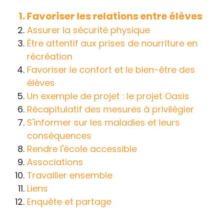
handicap sur les apprentissages, cela ne
Favoriser les relations entre élèves
passe pas forcément pas l’exposé du
Assurer la sécurité physique
diagnostic en tant que tel.
Être attentif aux prises de nourriture en
récréation
Cette information doit être adaptée par
Favoriser le confort et le bien-être des
chacun, dans le respect de l’individu en
élèves
particulier, enfant et adulte, et prendre en
Un exemple de projet : le projet Oasis
compte la variabilité d’une même
Récapitulatif des mesures à privilégier
maladie ou handicap selon chaque
S'informer sur les maladies et leurs
enfant.
conséquences
La consultation d’informations sur un site
Rendre l'école accessible
web n’exonère personne de ses
Associations
responsabilités professionnelles, civiles
Travailler ensemble
et pénales. Les personnes qui
Liens
s'inspireront des éléments publiés sur le
Enquête et partage
site « Tous à l'école » dans leur action