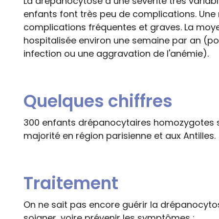
La drépanocytose a une sévérité très variabl
enfants font très peu de complications. Une
complications fréquentes et graves. La moy
hospitalisée environ une semaine par an (po
infection ou une aggravation de l'anémie).
Quelques chiffres
300 enfants drépanocytaires homozygotes so
majorité en région parisienne et aux Antilles.
Traitement
On ne sait pas encore guérir la drépanocytos
soigner, voire prévenir les symptômes :