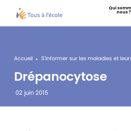
Aller
Qui somm
au
nous ?
contenu
principal
Accueil
S'informer sur les maladies et le
Fil
Drépanocytose
d'Ariane
02 juin 2015