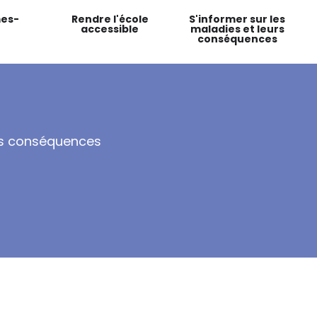
es-
Rendre l'école
S'informer sur les
accessible
maladies et leurs
conséquences
urs conséquences