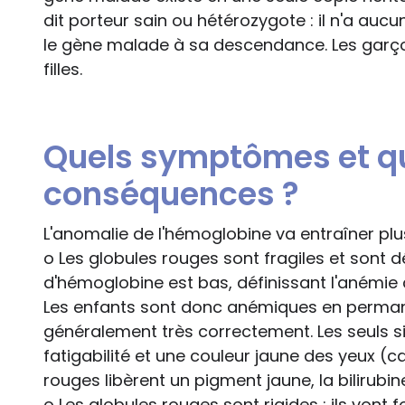
dit porteur sain ou hétérozygote : il n'a a
le gène malade à sa descendance. Les garço
filles.
Quels symptômes et qu
conséquences ?
L'anomalie de l'hémoglobine va entraîner pl
o Les globules rouges sont fragiles et sont dé
d'hémoglobine est bas, définissant l'anémie 
Les enfants sont donc anémiques en perma
généralement très correctement. Les seuls si
fatigabilité et une couleur jaune des yeux (c
rouges libèrent un pigment jaune, la bilirubin
o Les globules rouges sont rigides : ils von