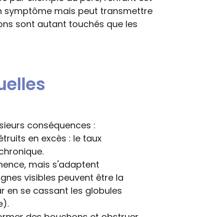
ucun symptôme mais peut transmettre
ns sont autant touchés que les
elles
usieurs conséquences :
truits en excès : le taux
chronique.
nence, mais s'adaptent
gnes visibles peuvent être la
ar en se cassant les globules
e).
t former des bouchons et obstruer