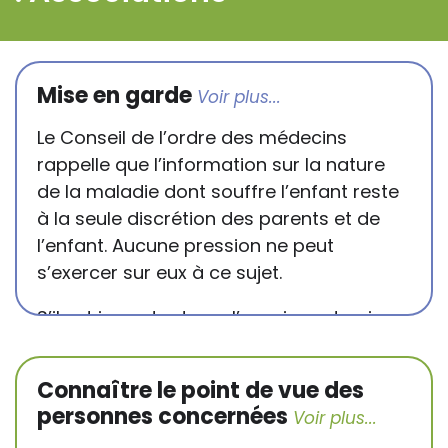
Mise en garde
Le Conseil de l’ordre des médecins
rappelle que l’information sur la nature
de la maladie dont souffre l’enfant reste
à la seule discrétion des parents et de
l’enfant. Aucune pression ne peut
s’exercer sur eux à ce sujet.
S’il est important que l’enseignant puisse
connaître et comprendre les
conséquences de la maladie ou du
Connaître le point de vue des
handicap sur les apprentissages, cela ne
personnes concernées
passe pas forcément pas l’exposé du