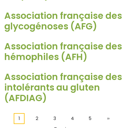
Association française des
glycogénoses (AFG)
Association française des
hémophiles (AFH)
Association française des
intolérants au gluten
(AFDIAG)
Page
1
Page
2
Page
3
Page
4
Page
5
Page
››
Pagination
courante
suivante