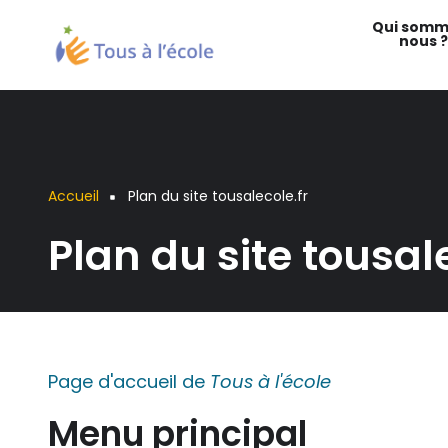
Aller
Qui somm
au
nous ?
contenu
principal
Accueil
Plan du site tousalecole.fr
Fil
Plan du site tousale
d'Ariane
Page d'accueil de
Tous à l'école
Menu principal