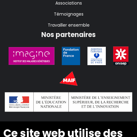
Associations
Témoignages
Travailler ensemble
Nos partenaires
Ce site web utilise des
2024 © Copyright INSEI. Tous droits réservés