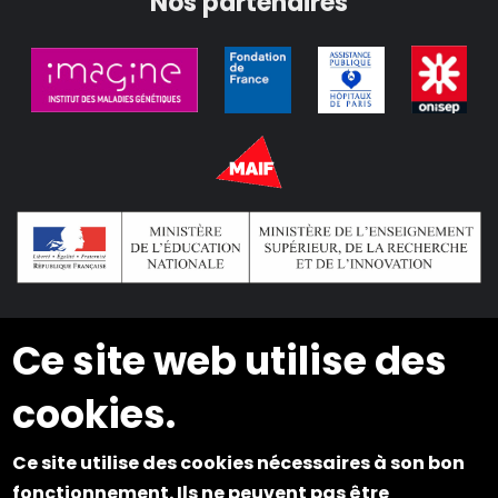
Nos partenaires
Ce site web utilise des
2024 © Copyright INSEI. Tous droits réservés
cookies.
Plan du site
Ce site utilise des cookies nécessaires à son bon
Mentions légales
fonctionnement. Ils ne peuvent pas être