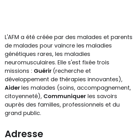
S’il est important que l’enseignant puisse
connaître et comprendre les
conséquences de la maladie ou du
handicap sur les apprentissages, cela ne
passe pas forcément pas l’exposé du
L'AFM a été créée par des malades et parents
diagnostic en tant que tel.
de malades pour vaincre les maladies
génétiques rares, les maladies
Cette information doit être adaptée par
neuromusculaires. Elle s'est fixée trois
chacun, dans le respect de l’individu en
missions :
Guérir
(recherche et
particulier, enfant et adulte, et prendre en
développement de thérapies innovantes),
compte la variabilité d’une même
Aider
les malades (soins, accompagnement,
maladie ou handicap selon chaque
citoyenneté),
Communiquer
les savoirs
enfant.
auprès des familles, professionnels et du
grand public.
La consultation d’informations sur un site
web n’exonère personne de ses
responsabilités professionnelles, civiles
Adresse
et pénales. Les personnes qui