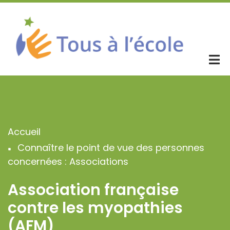
Aller
au
contenu
principal
Accueil
Fil
Connaître le point de vue des personnes
d'Ariane
concernées : Associations
Association française
contre les myopathies
(AFM)