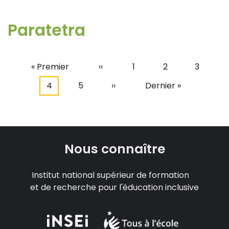
Paratetra
Première
« Premier
Page
‹‹
Page
1
Page
2
Page
3
Pagination
page
précédente
Page
4
Page
5
Page
››
Dernière
Dernier »
courante
suivante
page
Nous connaître
Institut national supérieur de formation
et de recherche pour l'éducation inclusive