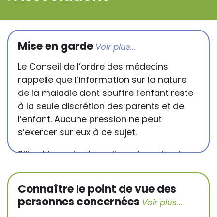
Mise en garde
Le Conseil de l’ordre des médecins
rappelle que l’information sur la nature
de la maladie dont souffre l’enfant reste
à la seule discrétion des parents et de
l’enfant. Aucune pression ne peut
s’exercer sur eux à ce sujet.
S’il est important que l’enseignant puisse
connaître et comprendre les
conséquences de la maladie ou du
Connaître le point de vue des
handicap sur les apprentissages, cela ne
personnes concernées
passe pas forcément pas l’exposé du