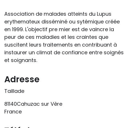
handicap sur les apprentissages, cela ne
passe pas forcément pas l’exposé du
Association de malades atteints du Lupus
diagnostic en tant que tel.
erythemateux disséminé ou sytémique créée
en 1999. L'objectif pre mier est de vaincre la
Cette information doit être adaptée par
peur de ces maladies et les craintes que
chacun, dans le respect de l’individu en
suscitent leurs traitements en contribuant à
particulier, enfant et adulte, et prendre en
instaurer un climat de confiance entre soignés
compte la variabilité d’une même
et soignants.
maladie ou handicap selon chaque
enfant.
Adresse
La consultation d’informations sur un site
Taillade
web n’exonère personne de ses
responsabilités professionnelles, civiles
81140Cahuzac sur Vère
et pénales. Les personnes qui
France
s'inspireront des éléments publiés sur le
site « Tous à l'école » dans leur action