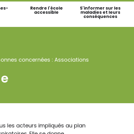
es-
Rendre l'école
S'informer sur les
accessible
maladies et leurs
conséquences
sonnes concernées : Associations
le
us les acteurs impliqués au plan
piratoires. Elle se donne