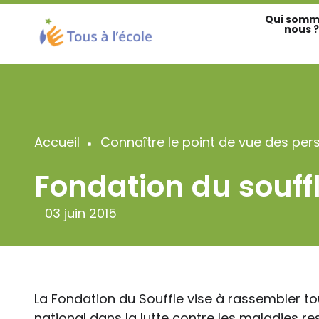
Aller
Qui somm
au
nous ?
contenu
principal
Accueil
Connaître le point de vue des per
Fil
Fondation du souff
d'Ariane
03 juin 2015
La Fondation du Souffle vise à rassembler to
national dans la lutte contre les maladies res