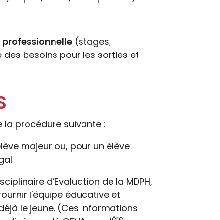
 professionnelle
(stages,
e des besoins pour les sorties et
S
e la procédure suivante :
'élève majeur ou, pour un élève
gal
isciplinaire d’Evaluation de la MDPH,
ournir l'équipe éducative et
éjà le jeune. (Ces informations
ère