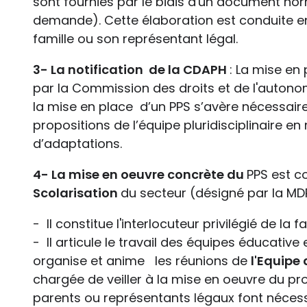
sont fournies par le biais d'un document no
demande). Cette élaboration est conduite en
famille ou son représentant légal.
3- La notification de la CDAPH
: La mise en
par la Commission des droits et de l'auto
la mise en place d’un PPS s’avère nécessaire
propositions de l’équipe pluridisciplinaire 
d’adaptations.
4- La mise en oeuvre concrète du
PPS est c
Scolarisation
du secteur (désigné par la MD
- Il constitue l'interlocuteur privilégié de la
- Il articule le travail des équipes éducativ
organise et anime les réunions de
l'Equipe 
chargée de veiller à la mise en oeuvre du pro
parents ou représentants légaux font nécess