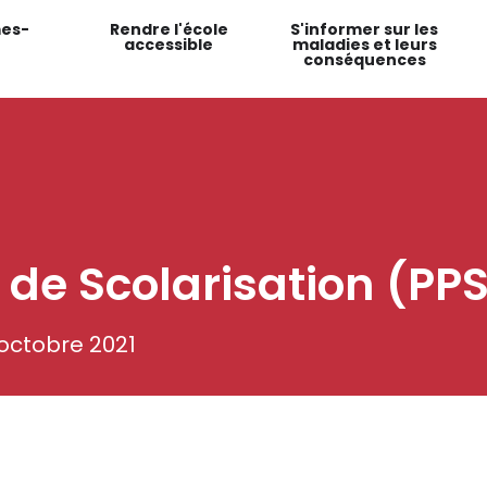
es-
Rendre l'école
S'informer sur les
accessible
maladies et leurs
conséquences
 de Scolarisation (PP
 octobre 2021