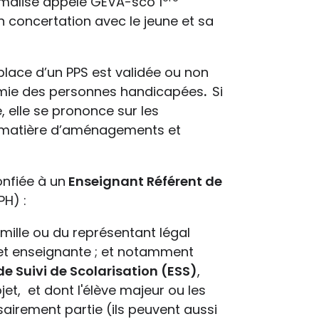
rmalisé appelé GEVA-sco 1
 concertation avec le jeune et sa
 place d’un PPS est validée ou non
nomie des personnes handicapées
.
Si
, elle se prononce sur les
en matière d’aménagements et
onfiée à un
Enseignant Référent de
PH) :
 famille ou du représentant légal
e et enseignante ; et notamment
de Suivi de Scolarisation (ESS)
,
jet, et dont l'élève majeur ou les
airement partie (ils peuvent aussi