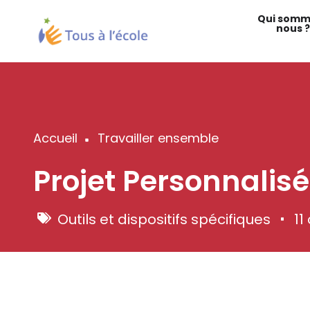
Aller
Qui somm
au
nous ?
contenu
principal
Accueil
Travailler ensemble
Fil
Projet Personnalisé
d'Ariane
Outils et dispositifs spécifiques
11