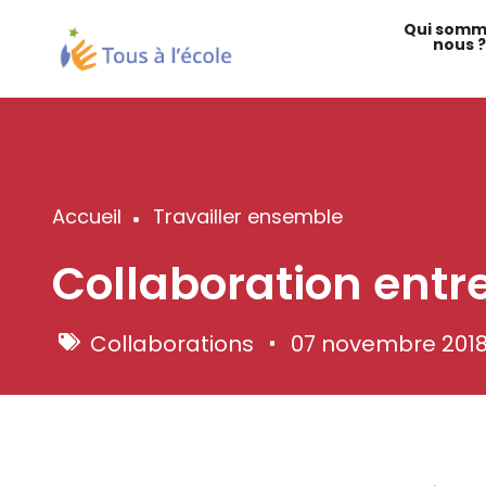
Aller
Qui somm
au
nous ?
contenu
principal
Accueil
Travailler ensemble
Fil
Collaboration entr
d'Ariane
Collaborations
07 novembre 201