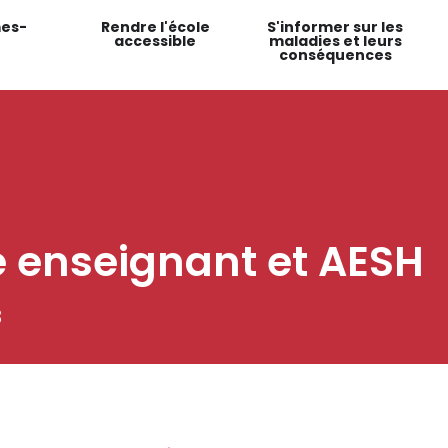
es-
Rendre l'école
S'informer sur les
accessible
maladies et leurs
conséquences
e enseignant et AESH
8