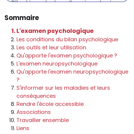
S’il est important que l’enseignant puisse
connaître et comprendre les
Sommaire
conséquences de la maladie ou du
handicap sur les apprentissages, cela ne
L'examen psychologique
passe pas forcément pas l’exposé du
Les conditions du bilan psychologique
diagnostic en tant que tel.
Les outils et leur utilisation
Qu'apporte l'examen psychologique ?
Cette information doit être adaptée par
L'examen neuropsychologique
chacun, dans le respect de l’individu en
Qu'apporte l'examen neuropsychologique
particulier, enfant et adulte, et prendre en
?
compte la variabilité d’une même
S'informer sur les maladies et leurs
maladie ou handicap selon chaque
conséquences
enfant.
Rendre l'école accessible
La consultation d’informations sur un site
Associations
web n’exonère personne de ses
Travailler ensemble
responsabilités professionnelles, civiles
Liens