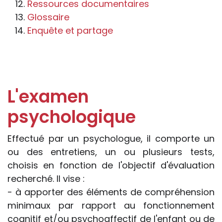
et pénales. Les personnes qui
Ressources documentaires
s'inspireront des éléments publiés sur le
Glossaire
site « Tous à l'école » dans leur action
Enquête et partage
professionnelle le feront sous leur seule
responsabilité, car ils disposent de tous
les paramètres spécifiques d’une
situation particulière pour prendre leurs
L'examen
décisions, ce qui ne peut être le cas des
rédacteurs des fiches, qui sont
psychologique
évidemment dans l’impossibilité de les
apprécier in abstracto.
Effectué par un psychologue, il comporte un
ou des entretiens, un ou plusieurs tests,
choisis en fonction de l'objectif d'évaluation
recherché. Il vise :
- à apporter des éléments de compréhension
minimaux par rapport au fonctionnement
cognitif et/ou psychoaffectif de l'enfant ou de