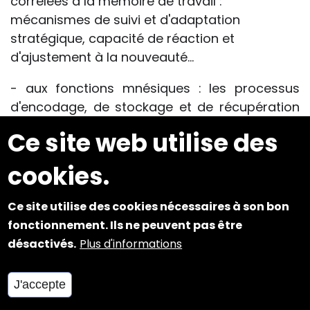
corrélées à la mémoire de travail :
mécanismes de suivi et d'adaptation
stratégique, capacité de réaction et
d'ajustement à la nouveauté...
- aux fonctions mnésiques : les processus
d'encodage, de stockage et de récupération
(verbaux versus visuels) ; la mémoire
Ce site web utilise des
immédiate, la mémoire de reconnaissance, la
mémoire à long terme, le manque du mot...
cookies.
- aux fonctions instrumentales : langage,
calcul, activités gestuelles, activités visuo-
Ce site utilise des cookies nécessaires à son bon
constructives, compétences visuo-spatiales,
fonctionnement. Ils ne peuvent pas être
gnosies ;
désactivés.
Plus d'informations
- aux fonctions sensori-motrices.
J'accepte
Pour autant qu'il soit compris comme
photographie essentiellement provisoire de la