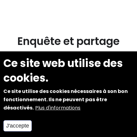
Enquête et partage
Ce site web utilise des
Enquête
Partage
Enquête de
Envoyer par
cookies.
satisfaction
mail
et
Ce site utilise des cookies nécessaires à son bon
d'audience
fonctionnement. Ils ne peuvent pas être
désactivés.
Plus d'informations
J'accepte