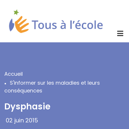
Aller
au
contenu
principal
Accueil
Fil
S'informer sur les maladies et leurs
d'Ariane
conséquences
Dysphasie
02 juin 2015