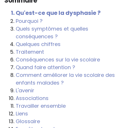
Sommaire
conséquences de la maladie ou du
handicap sur les apprentissages, cela ne
Qu'est-ce que la dysphasie ?
passe pas forcément pas l’exposé du
Pourquoi ?
diagnostic en tant que tel.
Quels symptômes et quelles
conséquences ?
Cette information doit être adaptée par
Quelques chiffres
chacun, dans le respect de l’individu en
Traitement
particulier, enfant et adulte, et prendre en
Conséquences sur la vie scolaire
compte la variabilité d’une même
Quand faire attention ?
maladie ou handicap selon chaque
Comment améliorer la vie scolaire des
enfant.
enfants malades ?
La consultation d’informations sur un site
L'avenir
web n’exonère personne de ses
Associations
responsabilités professionnelles, civiles
Travailler ensemble
et pénales. Les personnes qui
Liens
s'inspireront des éléments publiés sur le
Glossaire
site « Tous à l'école » dans leur action