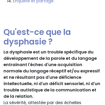
Enquête et partage
professionnelle le feront sous leur seule
responsabilité, car ils disposent de tous
les paramètres spécifiques d’une
situation particulière pour prendre leurs
Qu'est-ce que la
décisions, ce qui ne peut être le cas des
rédacteurs des fiches, qui sont
dysphasie ?
évidemment dans l’impossibilité de les
apprécier in abstracto.
La dysphasie est un trouble spécifique du
développement de la parole et du langage
entrainant l'échec d'une acquisition
normale du langage réceptif et/ou expressif
et ne résultant pas d'une déficience
intellectuelle, ni d'un déficit sensoriel, ni d'un
trouble autistique de la communication et
de la relation.
La sévérité, attestée par des échelles