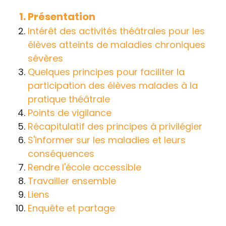
handicap sur les apprentissages, cela ne
Présentation
passe pas forcément pas l’exposé du
Intérêt des activités théâtrales pour les
diagnostic en tant que tel.
élèves atteints de maladies chroniques
sévères
Cette information doit être adaptée par
Quelques principes pour faciliter la
chacun, dans le respect de l’individu en
participation des élèves malades à la
particulier, enfant et adulte, et prendre en
pratique théâtrale
compte la variabilité d’une même
Points de vigilance
maladie ou handicap selon chaque
Récapitulatif des principes à privilégier
enfant.
S'informer sur les maladies et leurs
La consultation d’informations sur un site
conséquences
web n’exonère personne de ses
Rendre l'école accessible
responsabilités professionnelles, civiles
Travailler ensemble
et pénales. Les personnes qui
Liens
s'inspireront des éléments publiés sur le
Enquête et partage
site « Tous à l'école » dans leur action