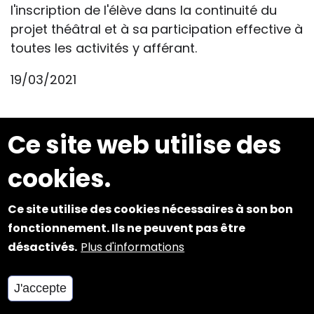
l'inscription de l'élève dans la continuité du
projet théâtral et à sa participation effective à
toutes les activités y afférant.
19/03/2021
Ce site web utilise des
S'informer sur les
maladies et leurs
cookies.
conséquences
Ce site utilise des cookies nécessaires à son bon
fonctionnement. Ils ne peuvent pas être
désactivés.
Plus d'informations
Asthme : BEP
Diabète de type 1 : BEP
J'accepte
Épilepsies : BEP
Maladies rares : aspects médicaux, BEP