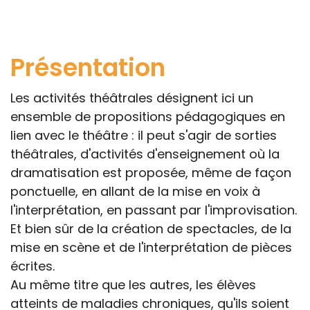
professionnelle le feront sous leur seule
responsabilité, car ils disposent de tous
les paramètres spécifiques d’une
Présentation
situation particulière pour prendre leurs
décisions, ce qui ne peut être le cas des
Les activités théâtrales désignent ici un
rédacteurs des fiches, qui sont
ensemble de propositions pédagogiques en
évidemment dans l’impossibilité de les
lien avec le théâtre : il peut s'agir de sorties
apprécier in abstracto.
théâtrales, d'activités d'enseignement où la
dramatisation est proposée, même de façon
ponctuelle, en allant de la mise en voix à
l'interprétation, en passant par l'improvisation.
Et bien sûr de la création de spectacles, de la
mise en scène et de l'interprétation de pièces
écrites.
Au même titre que les autres, les élèves
atteints de maladies chroniques, qu'ils soient