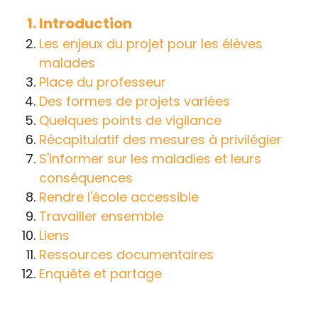
handicap sur les apprentissages, cela ne
Introduction
passe pas forcément pas l’exposé du
Les enjeux du projet pour les élèves
diagnostic en tant que tel.
malades
Place du professeur
Cette information doit être adaptée par
Des formes de projets variées
chacun, dans le respect de l’individu en
Quelques points de vigilance
particulier, enfant et adulte, et prendre en
Récapitulatif des mesures à privilégier
compte la variabilité d’une même
S'informer sur les maladies et leurs
maladie ou handicap selon chaque
conséquences
enfant.
Rendre l'école accessible
La consultation d’informations sur un site
Travailler ensemble
web n’exonère personne de ses
Liens
responsabilités professionnelles, civiles
Ressources documentaires
et pénales. Les personnes qui
Enquête et partage
s'inspireront des éléments publiés sur le
site « Tous à l'école » dans leur action