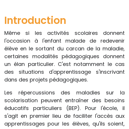
professionnelle le feront sous leur seule
responsabilité, car ils disposent de tous
Introduction
les paramètres spécifiques d’une
situation particulière pour prendre leurs
Même si les activités scolaires donnent
décisions, ce qui ne peut être le cas des
l'occasion à l'enfant malade de redevenir
rédacteurs des fiches, qui sont
élève en le sortant du carcan de la maladie,
évidemment dans l’impossibilité de les
certaines modalités pédagogiques donnent
apprécier in abstracto.
un élan particulier. C'est notamment le cas
des situations d'apprentissage s'inscrivant
dans des projets pédagogiques.
Les répercussions des maladies sur la
scolarisation peuvent entraîner des besoins
éducatifs particuliers (BEP). Pour l'école, il
s'agit en premier lieu de faciliter l'accès aux
apprentissages pour les élèves, qu'ils soient,