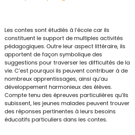
professionnelle le feront sous leur seule
responsabilité, car ils disposent de tous
les paramètres spécifiques d’une
situation particulière pour prendre leurs
Les contes sont étudiés à l’école car ils
décisions, ce qui ne peut être le cas des
constituent le support de multiples activités
rédacteurs des fiches, qui sont
pédagogiques. Outre leur aspect littéraire, ils
évidemment dans l’impossibilité de les
apportent de façon symbolique des
apprécier in abstracto.
suggestions pour traverser les difficultés de la
vie. C’est pourquoi ils peuvent contribuer à de
nombreux apprentissages, ainsi qu’au
développement harmonieux des élèves.
Compte tenu des épreuves particulières qu’ils
subissent, les jeunes malades peuvent trouver
des réponses pertinentes à leurs besoins
éducatifs particuliers dans les contes.