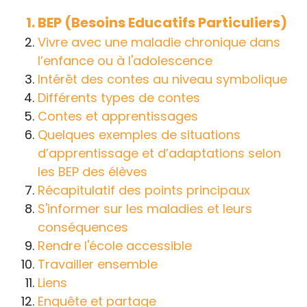
handicap sur les apprentissages, cela ne
BEP (Besoins Educatifs Particuliers)
passe pas forcément pas l’exposé du
Vivre avec une maladie chronique dans
diagnostic en tant que tel.
l’enfance ou à l'adolescence
Intérêt des contes au niveau symbolique
Cette information doit être adaptée par
Différents types de contes
chacun, dans le respect de l’individu en
Contes et apprentissages
particulier, enfant et adulte, et prendre en
Quelques exemples de situations
compte la variabilité d’une même
d’apprentissage et d’adaptations selon
maladie ou handicap selon chaque
les BEP des élèves
enfant.
Récapitulatif des points principaux
La consultation d’informations sur un site
S'informer sur les maladies et leurs
web n’exonère personne de ses
conséquences
responsabilités professionnelles, civiles
Rendre l'école accessible
et pénales. Les personnes qui
Travailler ensemble
s'inspireront des éléments publiés sur le
Liens
site « Tous à l'école » dans leur action
Enquête et partage