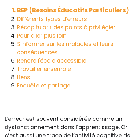
handicap sur les apprentissages, cela ne
BEP (Besoins Éducatifs Particuliers)
passe pas forcément pas l’exposé du
Différents types d’erreurs
diagnostic en tant que tel.
Récapitulatif des points à privilégier
Pour aller plus loin
Cette information doit être adaptée par
S'informer sur les maladies et leurs
chacun, dans le respect de l’individu en
conséquences
particulier, enfant et adulte, et prendre en
Rendre l'école accessible
compte la variabilité d’une même
Travailler ensemble
maladie ou handicap selon chaque
Liens
enfant.
Enquête et partage
La consultation d’informations sur un site
web n’exonère personne de ses
responsabilités professionnelles, civiles
et pénales. Les personnes qui
L’erreur est souvent considérée comme un
s'inspireront des éléments publiés sur le
dysfonctionnement dans l’apprentissage. Or,
site « Tous à l'école » dans leur action
c’est aussi une trace de l’activité cognitive de