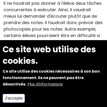
Il ne faudrait pas donner à l'élève deux tâches
concurrentes à exécuter. Ainsi, il vaudrait
mieux lui demander d'écouter plutôt que de
prendre des notes. Il faudrait donc prévoir des
photocopies pour les notes. Autre exemple,
certains élèves pourraient être en difficulté si
l'enseignant utilise plusieurs supports
Ce site web utilise des
pédagogiques en même temps (ex. une carte
du monde et des graphiques couplés à une
cookies.
explication orale).
Ce site utilise des cookies nécessaires à son bon
Inhibition
fonctionnement. Ils ne peuvent pas être
Il faudrait assister l'enfant pour passer d'une
désactivés.
Plus d'informations
activité à l'autre sinon il risquerait de
poursuivre sur la tâche précédente.
Pour éviter les distractions, il est préférable
J'accepte
que la salle de classe soit toujours la même.