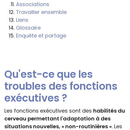
s'inspireront des éléments publiés sur le
Associations
site « Tous à l'école » dans leur action
Travailler ensemble
professionnelle le feront sous leur seule
Liens
responsabilité, car ils disposent de tous
Glossaire
les paramètres spécifiques d’une
Enquête et partage
situation particulière pour prendre leurs
décisions, ce qui ne peut être le cas des
rédacteurs des fiches, qui sont
évidemment dans l’impossibilité de les
Qu'est-ce que les
apprécier in abstracto.
troubles des fonctions
exécutives ?
Les fonctions exécutives sont des
habilités du
cerveau permettant l'adaptation à des
situations nouvelles, « non-routinières »
. Les