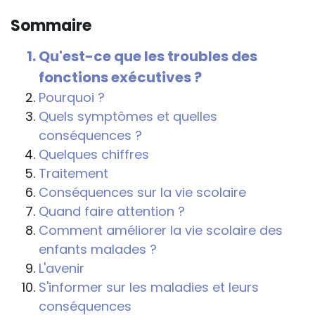
connaître et comprendre les
Sommaire
conséquences de la maladie ou du
handicap sur les apprentissages, cela ne
Qu'est-ce que les troubles des
passe pas forcément pas l’exposé du
fonctions exécutives ?
diagnostic en tant que tel.
Pourquoi ?
Cette information doit être adaptée par
Quels symptômes et quelles
chacun, dans le respect de l’individu en
conséquences ?
particulier, enfant et adulte, et prendre en
Quelques chiffres
compte la variabilité d’une même
Traitement
maladie ou handicap selon chaque
Conséquences sur la vie scolaire
enfant.
Quand faire attention ?
Comment améliorer la vie scolaire des
La consultation d’informations sur un site
enfants malades ?
web n’exonère personne de ses
L'avenir
responsabilités professionnelles, civiles
S'informer sur les maladies et leurs
et pénales. Les personnes qui
conséquences