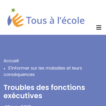
Aller
au
contenu
principal
Accueil
Fil
S'informer sur les maladies et leurs
d'Ariane
conséquences
Troubles des fonctions
exécutives