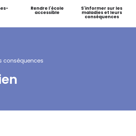
es-
Rendre l'école
S'informer sur les
accessible
maladies et leurs
conséquences
urs conséquences
ien