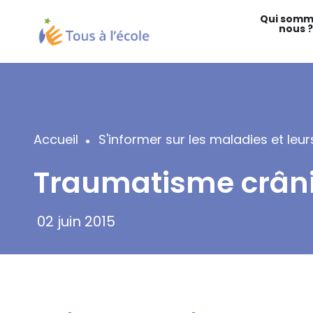
Aller
Qui somm
au
nous ?
contenu
principal
Accueil
S'informer sur les maladies et le
Fil
Traumatisme crân
d'Ariane
02 juin 2015