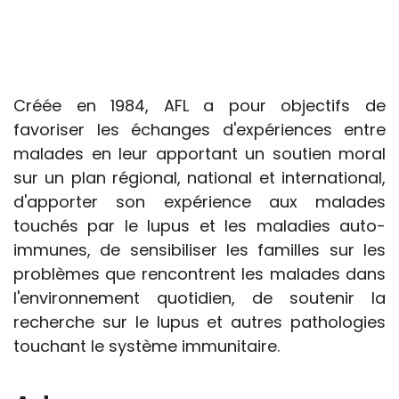
S’il est important que l’enseignant puisse
connaître et comprendre les
conséquences de la maladie ou du
handicap sur les apprentissages, cela ne
passe pas forcément pas l’exposé du
Créée en 1984, AFL a pour objectifs de
diagnostic en tant que tel.
favoriser les échanges d'expériences entre
malades en leur apportant un soutien moral
Cette information doit être adaptée par
sur un plan régional, national et international,
chacun, dans le respect de l’individu en
d'apporter son expérience aux malades
particulier, enfant et adulte, et prendre en
touchés par le lupus et les maladies auto-
compte la variabilité d’une même
immunes, de sensibiliser les familles sur les
maladie ou handicap selon chaque
problèmes que rencontrent les malades dans
enfant.
l'environnement quotidien, de soutenir la
recherche sur le lupus et autres pathologies
La consultation d’informations sur un site
touchant le système immunitaire.
web n’exonère personne de ses
responsabilités professionnelles, civiles
et pénales. Les personnes qui