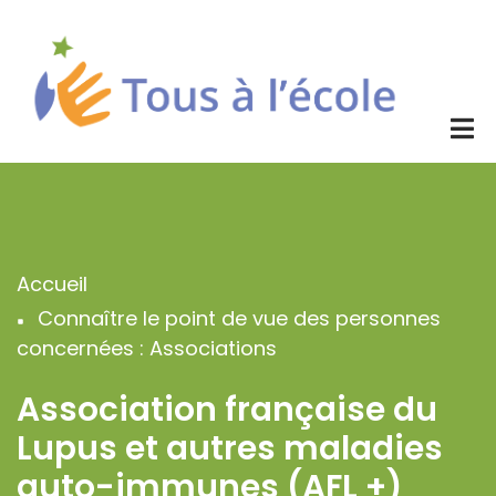
Aller
au
contenu
principal
Accueil
Fil
Connaître le point de vue des personnes
d'Ariane
concernées : Associations
Association française du
Lupus et autres maladies
auto-immunes (AFL +)