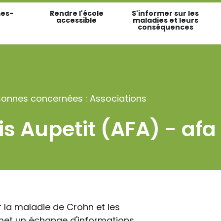
es-
Rendre l'école
S'informer sur les
accessible
maladies et leurs
conséquences
sonnes concernées : Associations
is Aupetit (AFA) - af
r la maladie de Crohn et les
met un échange d'informations.