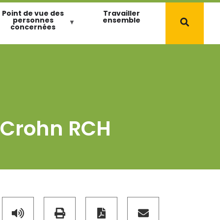
Point de vue des
Travailler
personnes
ensemble
concernées
a Crohn RCH