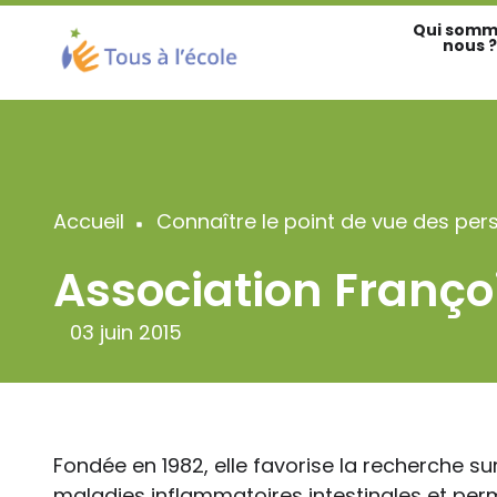
Aller
Qui somm
au
nous ?
contenu
principal
Accueil
Connaître le point de vue des per
Fil
Association Franço
d'Ariane
03 juin 2015
Fondée en 1982, elle favorise la recherche su
maladies inflammatoires intestinales et per