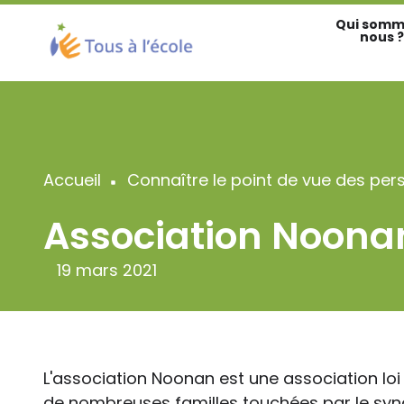
Aller
Qui somm
au
nous ?
contenu
principal
Accueil
Connaître le point de vue des per
Fil
Association Noona
d'Ariane
19 mars 2021
L'association Noonan est une association loi 1
de nombreuses familles touchées par le sy