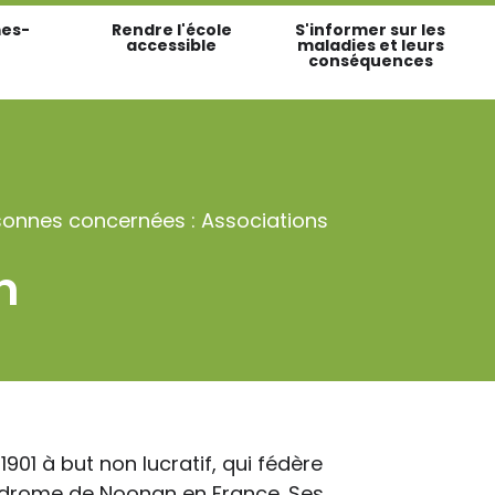
es-
Rendre l'école
S'informer sur les
accessible
maladies et leurs
conséquences
sonnes concernées : Associations
n
901 à but non lucratif, qui fédère
ndrome de Noonan en France. Ses