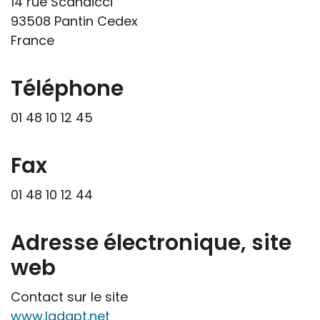
14 rue Scandicci
responsabilités professionnelles, civiles
93508 Pantin Cedex
et pénales. Les personnes qui
France
s'inspireront des éléments publiés sur le
site « Tous à l'école » dans leur action
professionnelle le feront sous leur seule
Téléphone
responsabilité, car ils disposent de tous
01 48 10 12 45
les paramètres spécifiques d’une
situation particulière pour prendre leurs
décisions, ce qui ne peut être le cas des
Fax
rédacteurs des fiches, qui sont
01 48 10 12 44
évidemment dans l’impossibilité de les
apprécier in abstracto.
Adresse électronique, site
web
Contact sur le site
www.ladapt.net