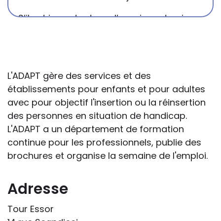
S’il est important que l’enseignant puisse
connaître et comprendre les
conséquences de la maladie ou du
handicap sur les apprentissages, cela ne
passe pas forcément pas l’exposé du
L'ADAPT gère des services et des
diagnostic en tant que tel.
établissements pour enfants et pour adultes
avec pour objectif l'insertion ou la réinsertion
Cette information doit être adaptée par
des personnes en situation de handicap.
chacun, dans le respect de l’individu en
L'ADAPT a un département de formation
particulier, enfant et adulte, et prendre en
continue pour les professionnels, publie des
compte la variabilité d’une même
brochures et organise la semaine de l'emploi.
maladie ou handicap selon chaque
enfant.
Adresse
La consultation d’informations sur un site
Tour Essor
web n’exonère personne de ses