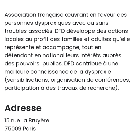
handicap sur les apprentissages, cela ne
passe pas forcément pas l’exposé du
Association française œuvrant en faveur des
diagnostic en tant que tel.
personnes dyspraxiques avec ou sans
troubles associés. DFD développe des actions
Cette information doit être adaptée par
locales au profit des familles et adultes qu’elle
chacun, dans le respect de l’individu en
représente et accompagne, tout en
particulier, enfant et adulte, et prendre en
défendant en national leurs intérêts auprès
compte la variabilité d’une même
des pouvoirs publics. DFD contribue à une
maladie ou handicap selon chaque
meilleure connaissance de la dyspraxie
enfant.
(sensibilisations, organisation de conférences,
participation à des travaux de recherche).
La consultation d’informations sur un site
web n’exonère personne de ses
responsabilités professionnelles, civiles
Adresse
et pénales. Les personnes qui
15 rue La Bruyère
s'inspireront des éléments publiés sur le
75009 Paris
site « Tous à l'école » dans leur action