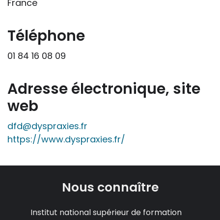
France
professionnelle le feront sous leur seule
responsabilité, car ils disposent de tous
les paramètres spécifiques d’une
Téléphone
situation particulière pour prendre leurs
01 84 16 08 09
décisions, ce qui ne peut être le cas des
rédacteurs des fiches, qui sont
évidemment dans l’impossibilité de les
Adresse électronique, site
apprécier in abstracto.
web
dfd@dyspraxies.fr
https://www.dyspraxies.fr/
Nous connaître
Institut national supérieur de formation