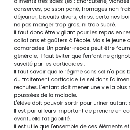
aliments très salés (ex : charcuterie, viande
conserves, poisson pané, fromages non frais,
déjeuner, biscuits divers, chips, certaines boi
ne pas manger trop gras, ni trop sucré.
Il faut donc être vigilant pour les repas en re
collations et goûters à l'école. Mais le jeun
camarades. Un panier-repas peut être fourni 
générale, il faut éviter que l'enfant ne grign
suscité par les corticoïdes .
Il faut savoir que le régime sans sel n'a pas b
du traitement corticoïde. Le sel dans l'alime
rechutes. L'enfant doit mener une vie la plu
poussées de la maladie.
L'élève doit pouvoir sortir pour uriner autant q
Il est par ailleurs important de prendre en 
éventuelle fatigabilité.
Il est utile que l'ensemble de ces éléments 