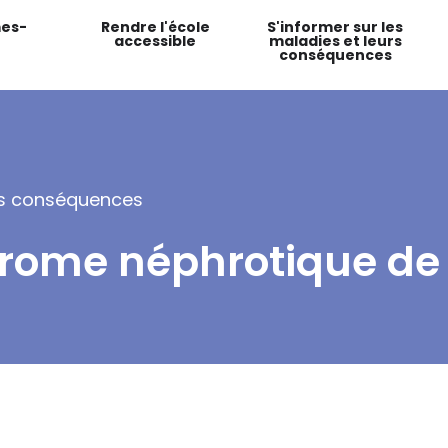
es-
Rendre l'école
S'informer sur les
accessible
maladies et leurs
conséquences
urs conséquences
rome néphrotique de l