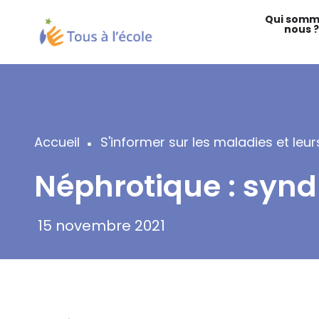
Aller
Qui somm
au
nous ?
contenu
principal
Accueil
S'informer sur les maladies et le
Fil
Néphrotique : synd
d'Ariane
15 novembre 2021