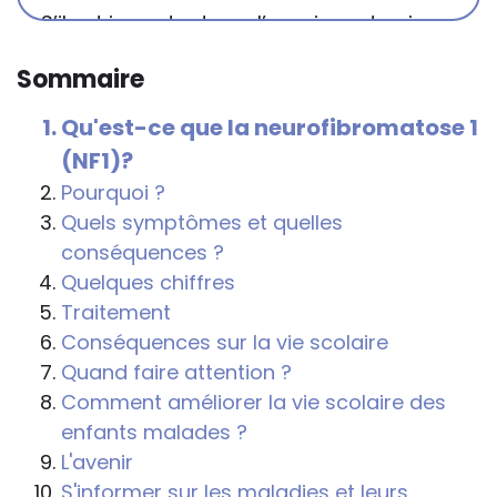
S’il est important que l’enseignant puisse
connaître et comprendre les
Sommaire
conséquences de la maladie ou du
handicap sur les apprentissages, cela ne
Qu'est-ce que la neurofibromatose 1
passe pas forcément pas l’exposé du
(NF1)?
diagnostic en tant que tel.
Pourquoi ?
Cette information doit être adaptée par
Quels symptômes et quelles
chacun, dans le respect de l’individu en
conséquences ?
particulier, enfant et adulte, et prendre en
Quelques chiffres
compte la variabilité d’une même
Traitement
maladie ou handicap selon chaque
Conséquences sur la vie scolaire
enfant.
Quand faire attention ?
Comment améliorer la vie scolaire des
La consultation d’informations sur un site
enfants malades ?
web n’exonère personne de ses
L'avenir
responsabilités professionnelles, civiles
S'informer sur les maladies et leurs