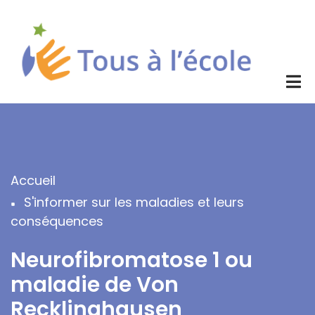
Aller
au
contenu
principal
Accueil
Fil
S'informer sur les maladies et leurs
d'Ariane
conséquences
Neurofibromatose 1 ou
maladie de Von
Recklinghausen