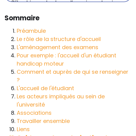
S’il est important que l’enseignant puisse
connaître et comprendre les
Sommaire
conséquences de la maladie ou du
handicap sur les apprentissages, cela ne
Préambule
passe pas forcément pas l’exposé du
Le rôle de la structure d'accueil
diagnostic en tant que tel.
L'aménagement des examens
Pour exemple : l'accueil d'un étudiant
Cette information doit être adaptée par
handicap moteur
chacun, dans le respect de l’individu en
Comment et auprès de qui se renseigner
particulier, enfant et adulte, et prendre en
?
compte la variabilité d’une même
L'accueil de l'étudiant
maladie ou handicap selon chaque
Les acteurs impliqués au sein de
enfant.
l'université
La consultation d’informations sur un site
Associations
web n’exonère personne de ses
Travailler ensemble
responsabilités professionnelles, civiles
Liens