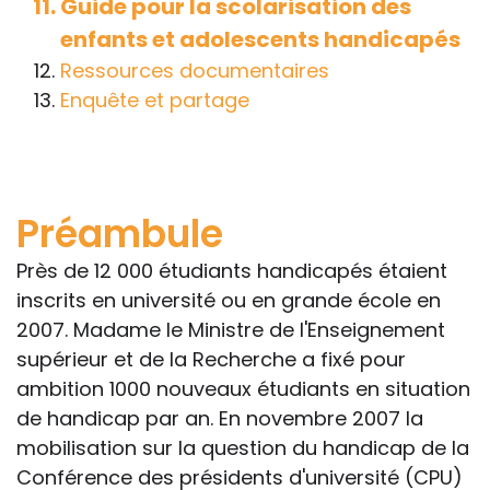
et pénales. Les personnes qui
Guide pour la scolarisation des
s'inspireront des éléments publiés sur le
enfants et adolescents handicapés
site « Tous à l'école » dans leur action
Ressources documentaires
professionnelle le feront sous leur seule
Enquête et partage
responsabilité, car ils disposent de tous
les paramètres spécifiques d’une
situation particulière pour prendre leurs
décisions, ce qui ne peut être le cas des
Préambule
rédacteurs des fiches, qui sont
évidemment dans l’impossibilité de les
Près de 12 000 étudiants handicapés étaient
apprécier in abstracto.
inscrits en université ou en grande école en
2007. Madame le Ministre de l'Enseignement
supérieur et de la Recherche a fixé pour
ambition 1000 nouveaux étudiants en situation
de handicap par an. En novembre 2007 la
mobilisation sur la question du handicap de la
Conférence des présidents d'université (CPU)