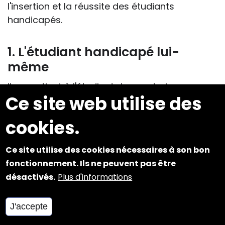
l'insertion et la réussite des étudiants
handicapés.
1. L'étudiant handicapé lui-
même
Il appartient à l'étudiant de construire son
Ce site web utilise des
projet personnel et professionnel ; il peut
s'entourer des personnes qu'il estime les
cookies.
mieux à même de favoriser son projet,
notamment les personnels d'orientation et
Ce site utilise des cookies nécessaires à son bon
ceux de la structure d'accueil des étudiants
fonctionnement. Ils ne peuvent pas être
handicapés. Ce projet de formation constitue,
désactivés.
Plus d'informations
comme pour tout étudiant, un engagement. A
la différence des autres étudiants, le projet
J'accepte
peut donner lieu par la Maison
départementale des personnes handicapées