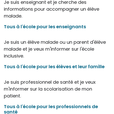
professionnelle le feront sous leur seule
Je suis enseignant et je cherche des
responsabilité, car ils disposent de tous
informations pour accompagner un élève
les paramètres spécifiques d’une
malade.
situation particulière pour prendre leurs
Tous à l'école pour les enseignants
décisions, ce qui ne peut être le cas des
rédacteurs des fiches, qui sont
évidemment dans l’impossibilité de les
Je suis un élève malade ou un parent d'élève
apprécier in abstracto.
malade et je veux m'informer sur l'école
inclusive.
Tous à l'école pour les élèves et leur famille
Je suis professionnel de santé et je veux
m'informer sur la scolarisation de mon
patient.
Tous à l'école pour les professionnels de
santé