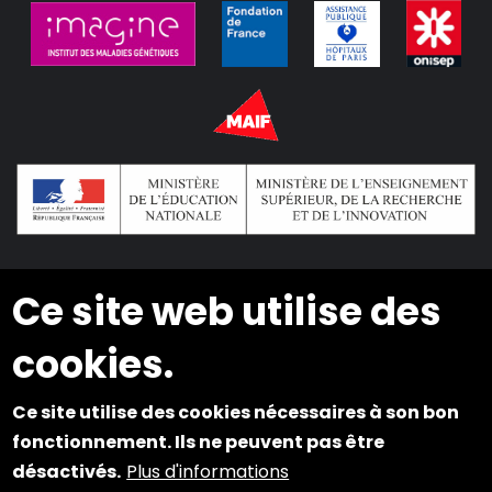
Ce site web utilise des
2024 © Copyright INSEI. Tous droits réservés
cookies.
Plan du site
Ce site utilise des cookies nécessaires à son bon
Mentions légales
fonctionnement. Ils ne peuvent pas être
Cookies et Accessibilité
désactivés.
Plus d'informations