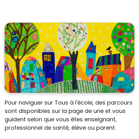
handicap sur les apprentissages, cela ne
passe pas forcément pas l’exposé du
diagnostic en tant que tel.
Cette information doit être adaptée par
chacun, dans le respect de l’individu en
particulier, enfant et adulte, et prendre en
compte la variabilité d’une même
maladie ou handicap selon chaque
enfant.
La consultation d’informations sur un site
web n’exonère personne de ses
Pour naviguer sur Tous à l'école, des parcours
responsabilités professionnelles, civiles
sont disponibles sur la page de une et vous
et pénales. Les personnes qui
guident selon que vous êtes enseignant,
s'inspireront des éléments publiés sur le
professionnel de santé, élève ou parent.
site « Tous à l'école » dans leur action