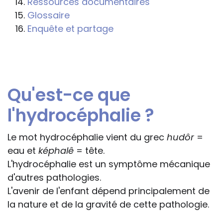
Ressources documentaires
professionnelle le feront sous leur seule
Glossaire
responsabilité, car ils disposent de tous
Enquête et partage
les paramètres spécifiques d’une
situation particulière pour prendre leurs
décisions, ce qui ne peut être le cas des
rédacteurs des fiches, qui sont
Qu'est-ce que
évidemment dans l’impossibilité de les
apprécier in abstracto.
l'hydrocéphalie ?
Le mot hydrocéphalie vient du grec
hudôr
=
eau et
képhalê
= tête.
L'hydrocéphalie est un symptôme mécanique
d'autres pathologies.
L'avenir de l'enfant dépend principalement de
la nature et de la gravité de cette pathologie.