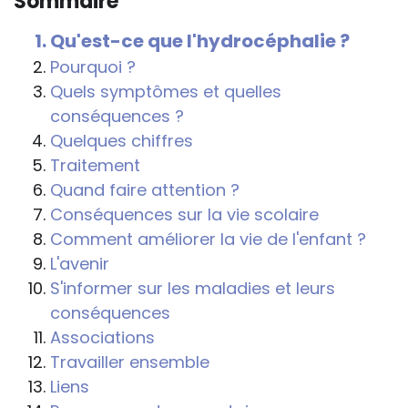
Sommaire
conséquences de la maladie ou du
handicap sur les apprentissages, cela ne
Qu'est-ce que l'hydrocéphalie ?
passe pas forcément pas l’exposé du
Pourquoi ?
diagnostic en tant que tel.
Quels symptômes et quelles
conséquences ?
Cette information doit être adaptée par
Quelques chiffres
chacun, dans le respect de l’individu en
Traitement
particulier, enfant et adulte, et prendre en
Quand faire attention ?
compte la variabilité d’une même
Conséquences sur la vie scolaire
maladie ou handicap selon chaque
Comment améliorer la vie de l'enfant ?
enfant.
L'avenir
La consultation d’informations sur un site
S'informer sur les maladies et leurs
web n’exonère personne de ses
conséquences
responsabilités professionnelles, civiles
Associations
et pénales. Les personnes qui
Travailler ensemble
s'inspireront des éléments publiés sur le
Liens
site « Tous à l'école » dans leur action