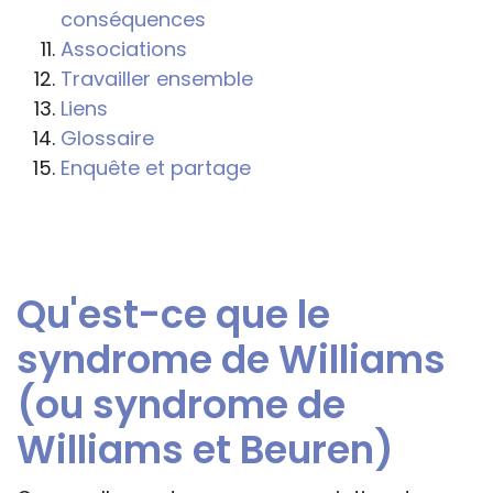
s'inspireront des éléments publiés sur le
conséquences
site « Tous à l'école » dans leur action
Associations
professionnelle le feront sous leur seule
Travailler ensemble
responsabilité, car ils disposent de tous
Liens
les paramètres spécifiques d’une
Glossaire
situation particulière pour prendre leurs
Enquête et partage
décisions, ce qui ne peut être le cas des
rédacteurs des fiches, qui sont
évidemment dans l’impossibilité de les
apprécier in abstracto.
Qu'est-ce que le
syndrome de Williams
(ou syndrome de
Williams et Beuren)