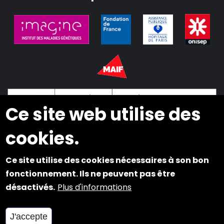
Ce site web utilise des
cookies.
2024 © Copyright INSEI. Tous droits réservés
Ce site utilise des cookies nécessaires à son bon
fonctionnement. Ils ne peuvent pas être
désactivés.
Plus d'informations
Plan du site
Mentions légales
J'accepte
Cookies et Accessibilité