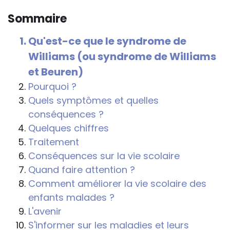
connaître et comprendre les
Sommaire
conséquences de la maladie ou du
handicap sur les apprentissages, cela ne
Qu'est-ce que le syndrome de
passe pas forcément pas l’exposé du
Williams (ou syndrome de Williams
diagnostic en tant que tel.
et Beuren)
Cette information doit être adaptée par
Pourquoi ?
chacun, dans le respect de l’individu en
Quels symptômes et quelles
particulier, enfant et adulte, et prendre en
conséquences ?
compte la variabilité d’une même
Quelques chiffres
maladie ou handicap selon chaque
Traitement
enfant.
Conséquences sur la vie scolaire
Quand faire attention ?
La consultation d’informations sur un site
Comment améliorer la vie scolaire des
web n’exonère personne de ses
enfants malades ?
responsabilités professionnelles, civiles
L'avenir
et pénales. Les personnes qui
S'informer sur les maladies et leurs