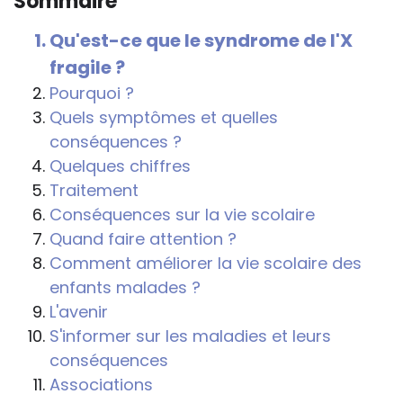
Sommaire
conséquences de la maladie ou du
handicap sur les apprentissages, cela ne
Qu'est-ce que le syndrome de l'X
passe pas forcément pas l’exposé du
fragile ?
diagnostic en tant que tel.
Pourquoi ?
Cette information doit être adaptée par
Quels symptômes et quelles
chacun, dans le respect de l’individu en
conséquences ?
particulier, enfant et adulte, et prendre en
Quelques chiffres
compte la variabilité d’une même
Traitement
maladie ou handicap selon chaque
Conséquences sur la vie scolaire
enfant.
Quand faire attention ?
Comment améliorer la vie scolaire des
La consultation d’informations sur un site
enfants malades ?
web n’exonère personne de ses
L'avenir
responsabilités professionnelles, civiles
S'informer sur les maladies et leurs
et pénales. Les personnes qui
conséquences
s'inspireront des éléments publiés sur le
Associations
site « Tous à l'école » dans leur action