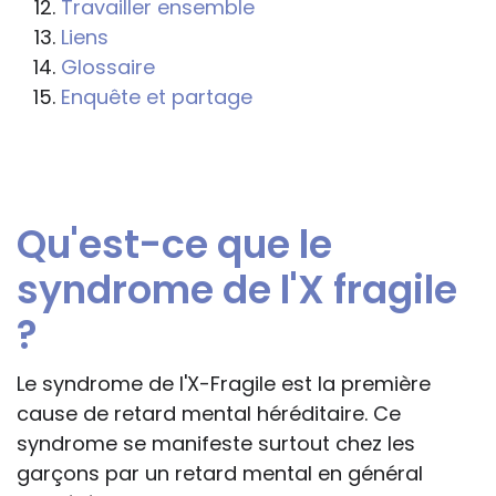
Travailler ensemble
professionnelle le feront sous leur seule
Liens
responsabilité, car ils disposent de tous
Glossaire
les paramètres spécifiques d’une
Enquête et partage
situation particulière pour prendre leurs
décisions, ce qui ne peut être le cas des
rédacteurs des fiches, qui sont
évidemment dans l’impossibilité de les
Qu'est-ce que le
apprécier in abstracto.
syndrome de l'X fragile
?
Le syndrome de l'X-Fragile est la première
cause de retard mental héréditaire. Ce
syndrome se manifeste surtout chez les
garçons par un retard mental en général